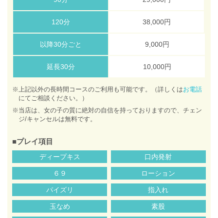
120分
38,000円
以降30分ごと
9,000円
延長30分
10,000円
※上記以外の長時間コースのご利用も可能です。（詳しくは
お電話
にてご相談ください。）
※当店は、女の子の質に絶対の自信を持っておりますので、チェン
ジ/キャンセルは無料です。
■プレイ項目
ディープキス
口内発射
６９
ローション
パイズリ
指入れ
玉なめ
素股