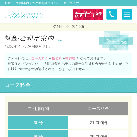
料金・ご利用案内｜五反田高級デリヘル 白金プラチナ
本日の新人
受付(9:00 - 翌4:00)
当店の料金・ご利用案内です。
ご利用料金は、
コース料金
+
指名料
+
交通費
となっております。
※追加オプションや、ご利用場所がホテルの場合は別途料金がかかりますが、そ
れ以外の料金は一切請求されることはございません。
コース料金
ご利用時間
コース料金
60分
21,000円
90分
29,000円